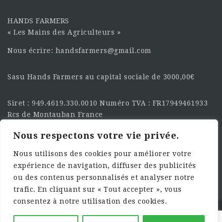
HANDS FARMERS
« Les Mains des Agriculteurs »
Nous écrire: handsfarmers@gmail.com
Sasu Hands Farmers au capital sociale de 3000,00€
Siret : 949.4619.330.0010 Numéro TVA : FR17949461933
Rcs de Montauban France
Nous respectons votre vie privée.
SUIVEZ-NOUS SUR LES
RÉSEAU :
Nous utilisons des cookies pour améliorer votre
expérience de navigation, diffuser des publicités
ou des contenus personnalisés et analyser notre
trafic. En cliquant sur « Tout accepter », vous
consentez à notre utilisation des cookies.
©2025 HandsFarmers. Designed with Web Studio