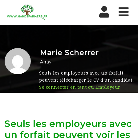
Nav
Marie Scherrer
Array
Seuls les employeurs avec un forfait
peuvent télécharger le CV d'un candidat.
Se connecter en tant qu’Employeur
Seuls les employeurs avec
un forfait peuvent voir les