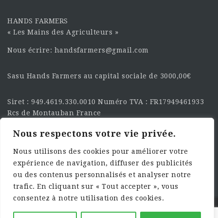
HANDS FARMERS
« Les Mains des Agriculteurs »
Nous écrire: handsfarmers@gmail.com
Sasu Hands Farmers au capital sociale de 3000,00€
Siret : 949.4619.330.0010 Numéro TVA : FR17949461933
Rcs de Montauban France
Nous respectons votre vie privée.
SUIVEZ-NOUS SUR LES
RÉSEAU :
Nous utilisons des cookies pour améliorer votre
expérience de navigation, diffuser des publicités
ou des contenus personnalisés et analyser notre
trafic. En cliquant sur « Tout accepter », vous
consentez à notre utilisation des cookies.
©2025 HandsFarmers. Designed with Web Studio