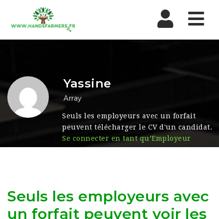
Nav
Yassine
Array
Seuls les employeurs avec un forfait
peuvent télécharger le CV d'un candidat.
Se connecter en tant qu’Employeur
Seuls les employeurs avec
un forfait peuvent voir les