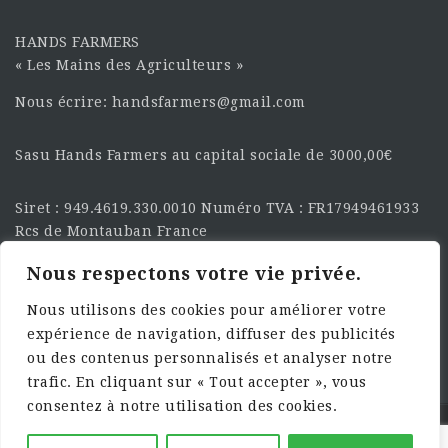
HANDS FARMERS
« Les Mains des Agriculteurs »
Nous écrire: handsfarmers@gmail.com
Sasu Hands Farmers au capital sociale de 3000,00€
Siret : 949.4619.330.0010 Numéro TVA : FR17949461933
Rcs de Montauban France
Nous respectons votre vie privée.
SUIVEZ-NOUS SUR LES
RÉSEAU :
Nous utilisons des cookies pour améliorer votre
expérience de navigation, diffuser des publicités
ou des contenus personnalisés et analyser notre
trafic. En cliquant sur « Tout accepter », vous
consentez à notre utilisation des cookies.
©2025 HandsFarmers. Designed with Web Studio