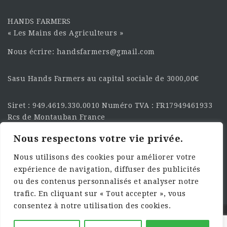
HANDS FARMERS
« Les Mains des Agriculteurs »
Nous écrire: handsfarmers@gmail.com
Sasu Hands Farmers au capital sociale de 3000,00€
Siret : 949.4619.330.0010 Numéro TVA : FR17949461933
Rcs de Montauban France
Nous respectons votre vie privée.
SUIVEZ-NOUS SUR LES
RÉSEAU :
Nous utilisons des cookies pour améliorer votre
expérience de navigation, diffuser des publicités
ou des contenus personnalisés et analyser notre
trafic. En cliquant sur « Tout accepter », vous
consentez à notre utilisation des cookies.
©2025 HandsFarmers. Designed with Web Studio