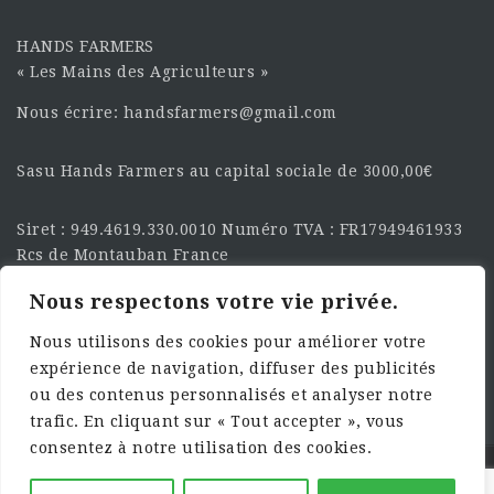
HANDS FARMERS
« Les Mains des Agriculteurs »
Nous écrire: handsfarmers@gmail.com
Sasu Hands Farmers au capital sociale de 3000,00€
Siret : 949.4619.330.0010 Numéro TVA : FR17949461933
Rcs de Montauban France
Nous respectons votre vie privée.
SUIVEZ-NOUS SUR LES
RÉSEAU :
Nous utilisons des cookies pour améliorer votre
expérience de navigation, diffuser des publicités
ou des contenus personnalisés et analyser notre
trafic. En cliquant sur « Tout accepter », vous
consentez à notre utilisation des cookies.
©2025 HandsFarmers. Designed with Web Studio