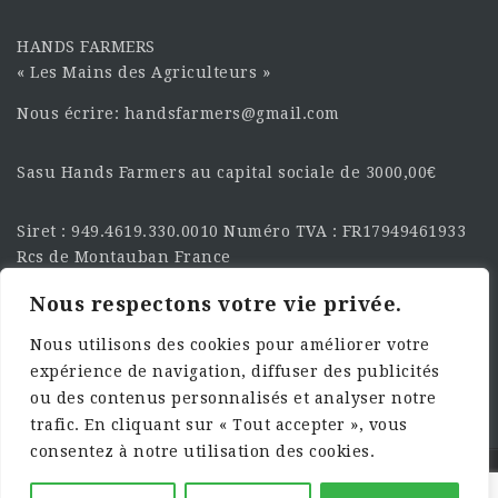
HANDS FARMERS
« Les Mains des Agriculteurs »
Nous écrire: handsfarmers@gmail.com
Sasu Hands Farmers au capital sociale de 3000,00€
Siret : 949.4619.330.0010 Numéro TVA : FR17949461933
Rcs de Montauban France
Nous respectons votre vie privée.
SUIVEZ-NOUS SUR LES
RÉSEAU :
Nous utilisons des cookies pour améliorer votre
expérience de navigation, diffuser des publicités
ou des contenus personnalisés et analyser notre
trafic. En cliquant sur « Tout accepter », vous
consentez à notre utilisation des cookies.
©2025 HandsFarmers. Designed with Web Studio