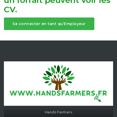
un forfait peuvent voir les
CV.
Se connecter en tant qu’Employeur
Hands Farmers