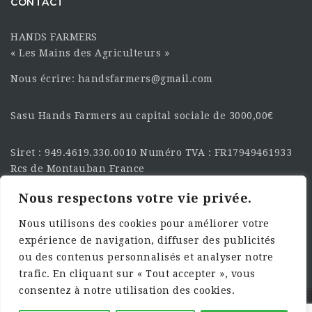
CONTACT
HANDS FARMERS
« Les Mains des Agriculteurs »
Nous écrire: handsfarmers@gmail.com
Sasu Hands Farmers au capital sociale de 3000,00€
Siret : 949.4619.330.0010 Numéro TVA : FR17949461933
Rcs de Montauban France
Nous respectons votre vie privée.
SUIVEZ-NOUS SUR LES
RÉSEAU :
Nous utilisons des cookies pour améliorer votre
expérience de navigation, diffuser des publicités
ou des contenus personnalisés et analyser notre
trafic. En cliquant sur « Tout accepter », vous
consentez à notre utilisation des cookies.