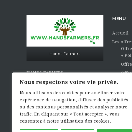
MENU
Accueil
Les offr
Offre
Hands Farmers
« Pol
Offr
HANDS FARMERS
Offre
« Les Mains des Agriculteurs »
Opti
Nous respectons votre vie privée.
À votre service…
La CVth
Nous utilisons des cookies pour améliorer votre
Publier 
expérience de navigation, diffuser des publicités
Sasu Hands Farmers au capital
ou des contenus personnalisés et analyser notre
Contact e
sociale de 3000,00€
trafic. En cliquant sur « Tout accepter », vous
Dema
consentez à notre utilisation des cookies.
Siret : 949.461.933.00010 Numéro
TVA : FR17949461933 Rcs de