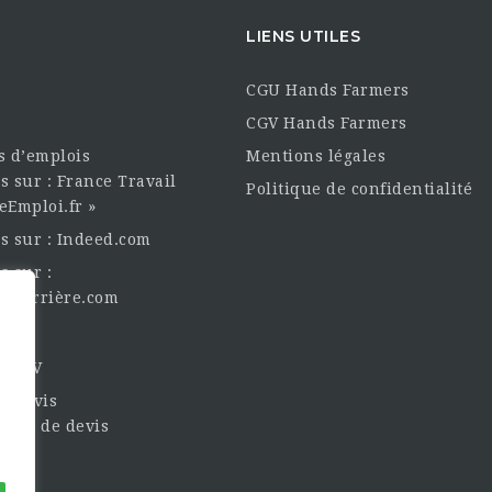
LIENS UTILES
CGU Hands Farmers
CGV Hands Farmers
es d’emplois
Mentions légales
s sur : France Travail
Politique de confidentialité
eEmploi.fr »
es sur : Indeed.com
s sur :
oncarrière.com
èque
un CV
t Devis
nde de devis