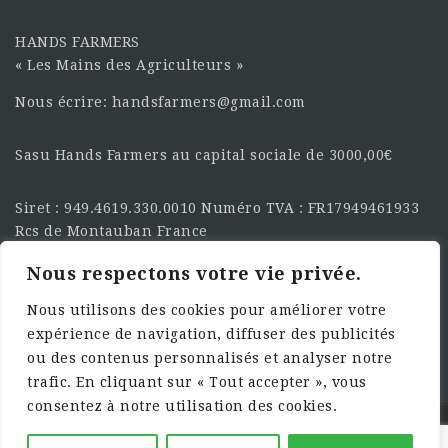
HANDS FARMERS
« Les Mains des Agriculteurs »
Nous écrire: handsfarmers@gmail.com
Sasu Hands Farmers au capital sociale de 3000,00€
Siret : 949.4619.330.0010 Numéro TVA : FR17949461933
Rcs de Montauban France
Nous respectons votre vie privée.
SUIVEZ-NOUS SUR LES
RÉSEAU :
Nous utilisons des cookies pour améliorer votre
expérience de navigation, diffuser des publicités
ou des contenus personnalisés et analyser notre
trafic. En cliquant sur « Tout accepter », vous
consentez à notre utilisation des cookies.
©2025 HandsFarmers. Designed with Web Studio