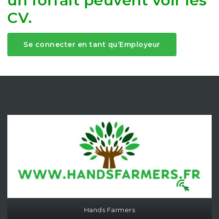
un forfait peuvent voir les
CV.
Se connecter en tant qu’Employeur
Hands Farmers