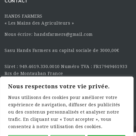
CONTACT
HANDS FARMERS
« Les Mains des Agriculteurs »
Nous écrire: handsfarmers@gmail.com
Sasu Hands Farmers au capital sociale de 3000,00€
Siret : 949.4619.330.0010 Numéro TVA : FR17949461933
Rcs de Montauban France
Nous respectons votre vie privée.
SUIVEZ-NOUS SUR LES
RÉSEAU :
Nous utilisons des cookies pour améliorer votre
expérience de navigation, diffuser des publicités
ou des contenus personnalisés et analyser notre
trafic. En cliquant sur « Tout accepter », vous
consentez à notre utilisation des cookies.