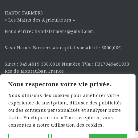
HANDS FARMERS
« Les Mains des Agriculteurs »
Nous écrire: handsfarmers@gmail.com
Sasu Hands Farmers au capital sociale de 3000,00€
Siret : 949.4619.330.0010 Numéro TVA : FR17949461933
Rcs de Montauban France
Nous respectons votre vie privée.
SUIVEZ-NOUS SUR LES
RÉSEAU :
Nous utilisons des cookies pour améliorer votre
expérience de navigation, diffuser des publicités
ou des contenus personnalisés et analyser notre
trafic. En cliquant sur « Tout accepter », vous
consentez à notre utilisation des cookies.
©2025 HandsFarmers. Designed with Web Studio