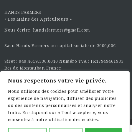
HANDS FARMERS
« Les Mains des Agriculteurs »
Nous écrire: handsfarmers@gmail.com
Sasu Hands Farmers au capital sociale de 3000,00€
Siret : 949.4619.330.0010 Numéro TVA : FR17949461933
Rcs de Montauban France
Nous respectons votre vie privée.
SUIVEZ-NOUS SUR LES
RÉSEAU :
Nous utilisons des cookies pour améliorer votre
expérience de navigation, diffuser des publicités
ou des contenus personnalisés et analyser notre
trafic. En cliquant sur « Tout accepter », vous
consentez à notre utilisation des cookies.
©2025 HandsFarmers. Designed with Web Studio