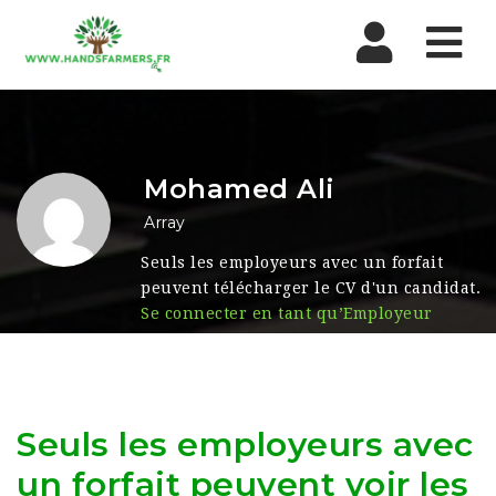
Nav
Mohamed Ali
Array
Seuls les employeurs avec un forfait
peuvent télécharger le CV d'un candidat.
Se connecter en tant qu’Employeur
Seuls les employeurs avec
un forfait peuvent voir les