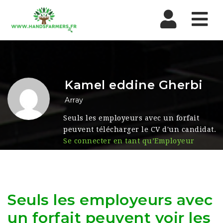
Nav
Kamel eddine Gherbi
Array
Seuls les employeurs avec un forfait
peuvent télécharger le CV d'un candidat.
Se connecter en tant qu’Employeur
Seuls les employeurs avec
un forfait peuvent voir les