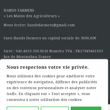
HANDS FARMERS
« Les Mains des Agriculteurs »
Nous écrire: handsfarmers@gmail.com
Sasu Hands Farmers au capital sociale de 3000,00€
Siret : 949.4619.330.0010 Numéro TVA : FR17949461933
Rcs de Montauban France
Nous respectons votre vie privée.
SUIVEZ-NOUS SUR LES
RÉSEAU :
Nous utilisons des cookies pour améliorer votre
expérience de navigation, diffuser des publicités
ou des contenus personnalisés et analyser notre
trafic. En cliquant sur « Tout accepter », vous
consentez à notre utilisation des cookies.
©2025 HandsFarmers. Designed with Web Studio