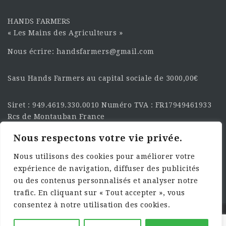
HANDS FARMERS
« Les Mains des Agriculteurs »
Nous écrire: handsfarmers@gmail.com
Sasu Hands Farmers au capital sociale de 3000,00€
Siret : 949.4619.330.0010 Numéro TVA : FR17949461933
Rcs de Montauban France
Nous respectons votre vie privée.
SUIVEZ-NOUS SUR LES
RÉSEAU :
Nous utilisons des cookies pour améliorer votre
expérience de navigation, diffuser des publicités
ou des contenus personnalisés et analyser notre
trafic. En cliquant sur « Tout accepter », vous
consentez à notre utilisation des cookies.
©2025 HandsFarmers. Designed with Web Studio