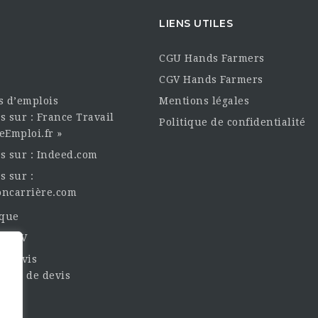
LIENS UTILES
CGU Hands Farmers
CGV Hands Farmers
es d’emplois
Mentions légales
s sur : France Travail
Politique de confidentialité
eEmploi.fr »
es sur : Indeed.com
s sur :
oncarrière.com
èque
un CV
t Devis
nde de devis