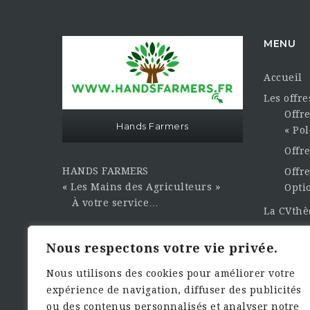
MENU
Accueil
Les offr
Offre
Hands Farmers
« Pol
Offr
HANDS FARMERS
Offre
« Les Mains des Agriculteurs »
Opti
À votre service…
La CVth
Publier 
Sasu Hands Farmers au capital
Nous respectons votre vie privée.
Contact e
sociale de 3000,00€
Dema
Nous utilisons des cookies pour améliorer votre
expérience de navigation, diffuser des publicités
Siret : 949.461.933.00010 Numéro
ou des contenus personnalisés et analyser notre
TVA : FR17949461933 Rcs de