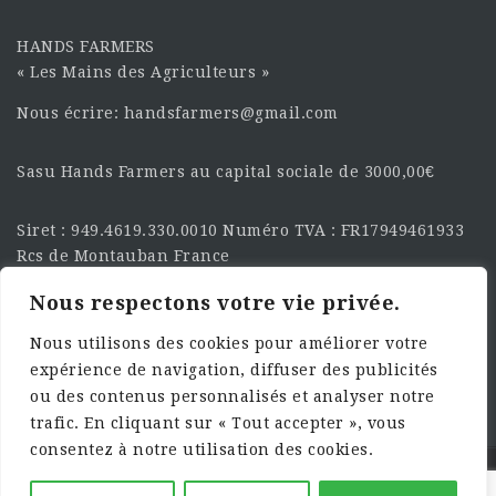
HANDS FARMERS
« Les Mains des Agriculteurs »
Nous écrire: handsfarmers@gmail.com
Sasu Hands Farmers au capital sociale de 3000,00€
Siret : 949.4619.330.0010 Numéro TVA : FR17949461933
Rcs de Montauban France
Nous respectons votre vie privée.
SUIVEZ-NOUS SUR LES
RÉSEAU :
Nous utilisons des cookies pour améliorer votre
expérience de navigation, diffuser des publicités
ou des contenus personnalisés et analyser notre
trafic. En cliquant sur « Tout accepter », vous
consentez à notre utilisation des cookies.
©2025 HandsFarmers. Designed with Web Studio