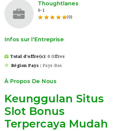
Thoughtlanes
0-1
(0)
Infos sur l'Entreprise
Total d'offre(s)
0 Offres
Région Pays
Pays-Bas
À Propos De Nous
Keunggulan Situs
Slot Bonus
Terpercaya Mudah