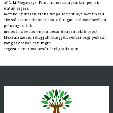
of Loki Megaways. Fitur ini memungkinkan pemain
untuk segera
membeli putaran gratis tanpa semestinya menunggu
simbol scatter timbul pada gulungan. Ini memberikan
peluang untuk
menerima kemenangan besar dengan lebih cepat.
Mekanisme ini sungguh-sungguh sesuai bagi pemain
yang tak sabar dan ingin
segera menerima profit dari gratis spin.