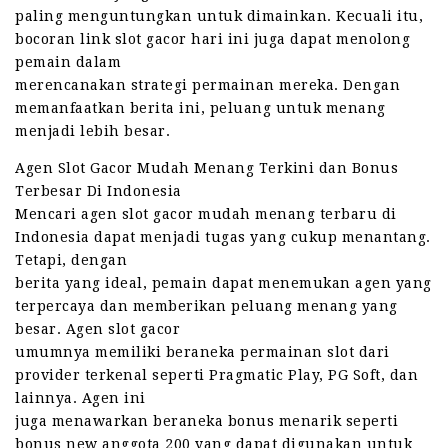
paling menguntungkan untuk dimainkan. Kecuali itu,
bocoran link slot gacor hari ini juga dapat menolong
pemain dalam
merencanakan strategi permainan mereka. Dengan
memanfaatkan berita ini, peluang untuk menang
menjadi lebih besar.
Agen Slot Gacor Mudah Menang Terkini dan Bonus
Terbesar Di Indonesia
Mencari agen slot gacor mudah menang terbaru di
Indonesia dapat menjadi tugas yang cukup menantang.
Tetapi, dengan
berita yang ideal, pemain dapat menemukan agen yang
terpercaya dan memberikan peluang menang yang
besar. Agen slot gacor
umumnya memiliki beraneka permainan slot dari
provider terkenal seperti Pragmatic Play, PG Soft, dan
lainnya. Agen ini
juga menawarkan beraneka bonus menarik seperti
bonus new anggota 200 yang dapat digunakan untuk