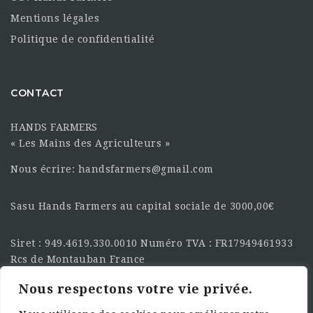
Mentions légales
Politique de confidentialité
CONTACT
HANDS FARMERS
« Les Mains des Agriculteurs »
Nous écrire: handsfarmers@gmail.com
Sasu Hands Farmers au capital sociale de 3000,00€
Siret : 949.4619.330.0010 Numéro TVA : FR17949461933
Rcs de Montauban France
Nous respectons votre vie privée.
SUIVEZ-NOUS SUR LES
RÉSEAU :