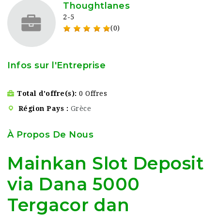
Thoughtlanes
2-5
(0)
Infos sur l'Entreprise
Total d'offre(s)
0 Offres
Région Pays
Grèce
À Propos De Nous
Mainkan Slot Deposit
via Dana 5000
Tergacor dan