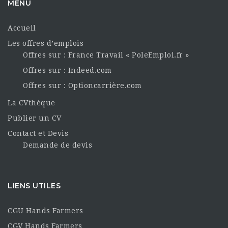
MENU
Accueil
Les offres d’emplois
Offres sur : France Travail « PoleEmploi.fr »
Offres sur : Indeed.com
Offres sur : Optioncarrière.com
La CVthèque
Publier un CV
Contact et Devis
Demande de devis
LIENS UTILES
CGU Hands Farmers
CGV Hands Farmers