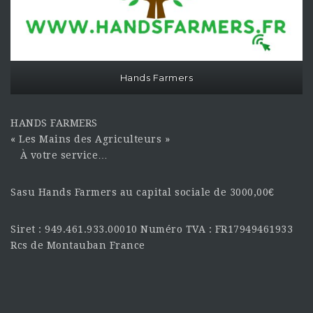
Hands Farmers
HANDS FARMERS
« Les Mains des Agriculteurs »
À votre service…
Sasu Hands Farmers au capital sociale de 3000,00€
Siret : 949.461.933.00010 Numéro TVA : FR17949461933
Rcs de Montauban France