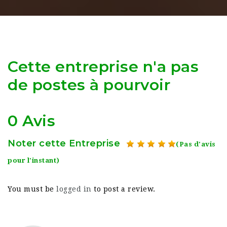
Cette entreprise n'a pas
de postes à pourvoir
0 Avis
Noter cette Entreprise
(Pas d'avis
pour l'instant)
You must be
logged in
to post a review.