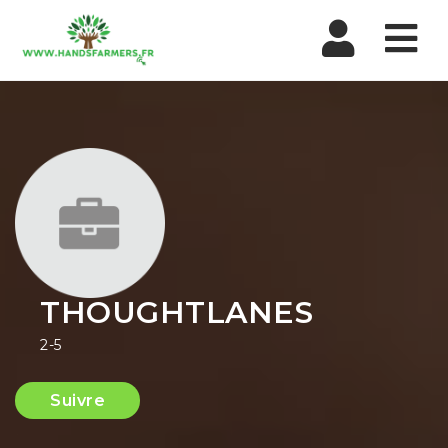
Nav
THOUGHTLANES
2-5
Suivre