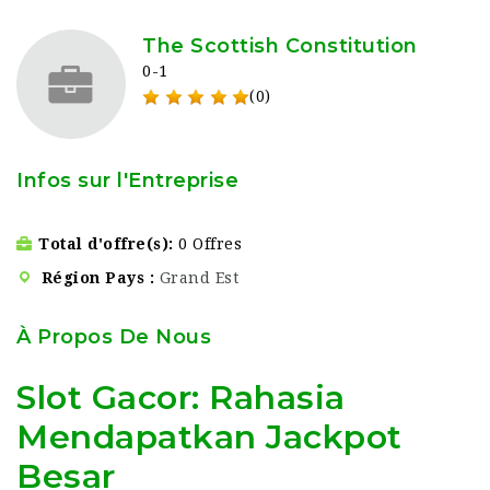
The Scottish Constitution
0-1
(0)
Infos sur l'Entreprise
Total d'offre(s)
0 Offres
Région Pays
Grand Est
À Propos De Nous
Slot Gacor: Rahasia
Mendapatkan Jackpot
Besar