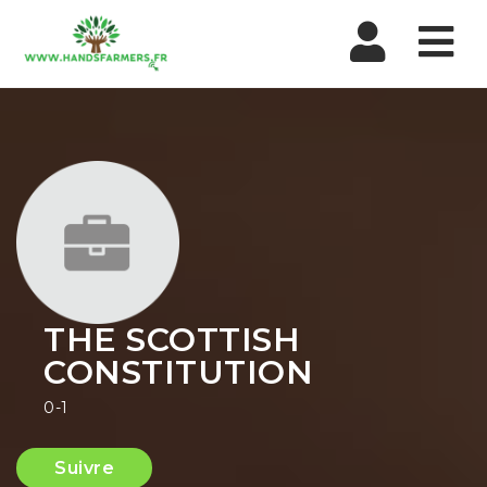
Nav
THE SCOTTISH
CONSTITUTION
0-1
Suivre