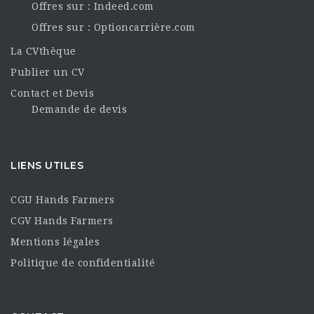
Offres sur : Indeed.com
Offres sur : Optioncarrière.com
La CVthèque
Publier un CV
Contact et Devis
Demande de devis
LIENS UTILES
CGU Hands Farmers
CGV Hands Farmers
Mentions légales
Politique de confidentialité