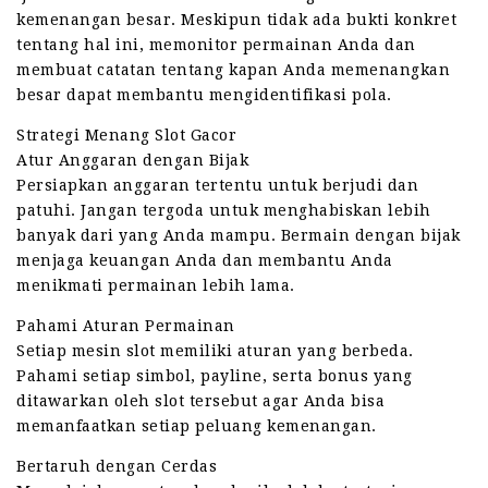
kemenangan besar. Meskipun tidak ada bukti konkret
tentang hal ini, memonitor permainan Anda dan
membuat catatan tentang kapan Anda memenangkan
besar dapat membantu mengidentifikasi pola.
Strategi Menang Slot Gacor
Atur Anggaran dengan Bijak
Persiapkan anggaran tertentu untuk berjudi dan
patuhi. Jangan tergoda untuk menghabiskan lebih
banyak dari yang Anda mampu. Bermain dengan bijak
menjaga keuangan Anda dan membantu Anda
menikmati permainan lebih lama.
Pahami Aturan Permainan
Setiap mesin slot memiliki aturan yang berbeda.
Pahami setiap simbol, payline, serta bonus yang
ditawarkan oleh slot tersebut agar Anda bisa
memanfaatkan setiap peluang kemenangan.
Bertaruh dengan Cerdas