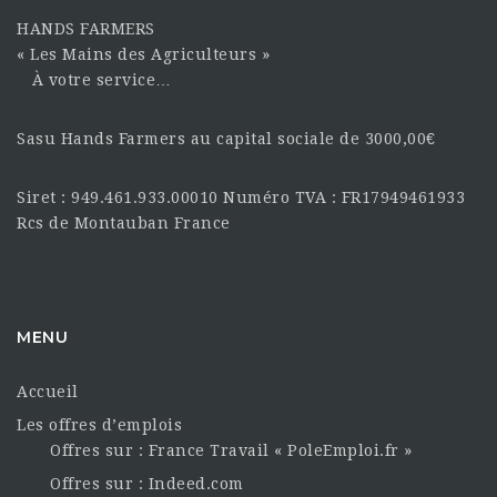
HANDS FARMERS
« Les Mains des Agriculteurs »
À votre service…
Sasu Hands Farmers au capital sociale de 3000,00€
Siret : 949.461.933.00010 Numéro TVA : FR17949461933
Rcs de Montauban France
MENU
Accueil
Les offres d’emplois
Offres sur : France Travail « PoleEmploi.fr »
Offres sur : Indeed.com