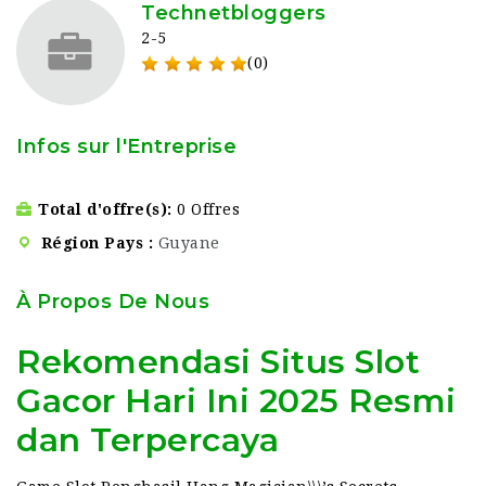
Technetbloggers
2-5
(0)
Infos sur l'Entreprise
Total d'offre(s)
0 Offres
Région Pays
Guyane
À Propos De Nous
Rekomendasi Situs Slot
Gacor Hari Ini 2025 Resmi
dan Terpercaya