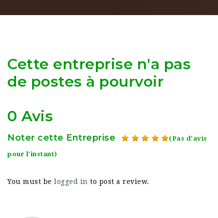
Cette entreprise n'a pas
de postes à pourvoir
0 Avis
Noter cette Entreprise
(Pas d'avis
pour l'instant)
You must be
logged in
to post a review.