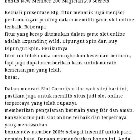
Bonus New Member 200 Magician\\\’s Secrets
Kecuali prosentase Rtp, fitur menarik juga menjadi
pertimbangan penting dalam memilih game slot online
terbaik. Beberapa
fitur yang kerap ditemukan dalam game slot online
adalah Expanding Wild, Dipungut Spin dan Buy
Dipungut Spin. Berikutnya
fitur ini tidak cuma meningkatkan keseruan bermain,
tapi juga dapat memberikan kans untuk meraih
kemenangan yang lebih
besar.
Dalam mencari Slot Gacor (
similar web site
) hari ini,
pastikan juga untuk memilih situs judi slot online
terpercaya yang telah rupanya
memberikan pengalaman bermain yang fair dan aman.
Banyak situs judi slot online terbaik dan terpercaya
yang menawarkan
bonus new member 200% sebagai insentif untuk para
pemain baru. Dengan memanfaatkan bonus ini, Anda