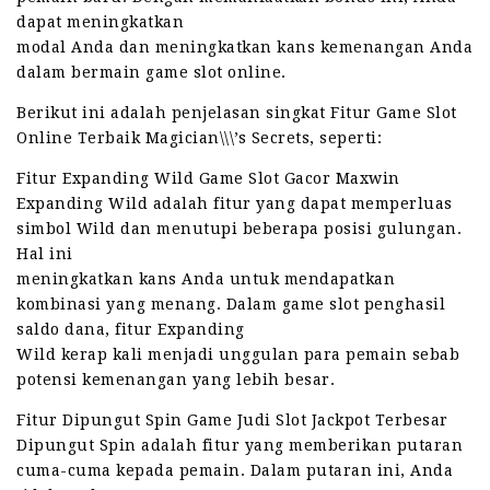
dapat meningkatkan
modal Anda dan meningkatkan kans kemenangan Anda
dalam bermain game slot online.
Berikut ini adalah penjelasan singkat Fitur Game Slot
Online Terbaik Magician\\\’s Secrets, seperti:
Fitur Expanding Wild Game Slot Gacor Maxwin
Expanding Wild adalah fitur yang dapat memperluas
simbol Wild dan menutupi beberapa posisi gulungan.
Hal ini
meningkatkan kans Anda untuk mendapatkan
kombinasi yang menang. Dalam game slot penghasil
saldo dana, fitur Expanding
Wild kerap kali menjadi unggulan para pemain sebab
potensi kemenangan yang lebih besar.
Fitur Dipungut Spin Game Judi Slot Jackpot Terbesar
Dipungut Spin adalah fitur yang memberikan putaran
cuma-cuma kepada pemain. Dalam putaran ini, Anda