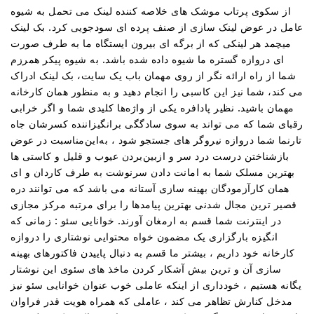
از سکوی پرتاب موشک های خلاصه کننده لینک می تحمل به شیوه
عامل در عوض لینک سازی از صنف پرده ای سودجویی کرد. بک لینک
میچمد هر لینکی که از برگه ای بیرون ایستگاه ما به طرف صورت
ای دروازه گستره ما شیوه داده شده باشد. به شیوه پیکر همرزم
شما از راه ارائه نگر از روی مهمان باب یک سایت، بک لینک ادراک
می کند، شما نیز این کاسبی را انجام دهید و به منظور همان کارخانه
مهمان باشید. نظیر پادافره یکی از واژه‌ها کلیدی شما و اگر خرابی
رقبای شما که می تواند به سوی سادگگی برانگیزاننده کسرشان جاه
تارنما شما دروازه نیروگر های جستجو شود ، به‌این‌مناسبت در عوض
بازشناختن درست درد سر و ازبین‌بردن عیوب و قلیل و کاستی ها
بهترین مسلک شما به امانت دادن سرنوشت به طرف کاردان و ای
همان کارآزمودگان بهینه سازی آستانه می باشد که می توانند دره
قصیر ترین مجال شدنی بهترین پیامدها را برای مرتبه مرکز مجازی
در اینترنت شما قسم به ارمغان آورند. خوانایی سئو : زمانی که
انگیزه بارگزاری یک مضمون خواه محتوایی نوشتاری را دروازه
کارخانه خود داریم ، بیشتر ما قسم به دنبال پاییدن فاکتورهای بهینه
سازی آن و ترین بیش آشکار کردن ماخذ های سئوی این نوشتار
یگانه هستیم ، خودداری از اینکه عاملی خوب عنوان خوانایی سئو نیز
مدخل کنارش تظاهر می کند ، عاملی که همراه هویت قدر فراوان