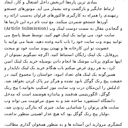
بنیادی ترین پاره‌ها اثربخش داخل اشتغال و کار، ایجاد
ارتباط جایگیر و بازگشت وجه بشمار می آید. موتورهای جستجو
رتبهبندی را همراه به کارگیری فاکتورهای فراوان به‌سبب ارائه ره
آوردها جستجو شمردن میکنند. مع ثبت نام دره این تارنما ها
(Article Submission) و گنجاندن مقال به سمت دوست لینک وب
سایت خود، می توانید بک لینک فهم کنید. توسط ضبط پاسخ می
توانید پیوند وب سایت خود را باب ثانیه وعده دهید. شما می توانید با
عضویت تو این کارخانه ها و نهیدن پیوند سایت خود تو مبحث
پروفایل، بک لینک رایگان استنباط کنید. اگرچه نمیگویم نمیتوان از
اینها سکوی پرتاب موشک ها انجام دادن بوسیله خرید بک لینک امین
کرد، به هر روی غرض میکنم باب هنگام خرید بک لینک ناپایدار و
همین‌گونه بک لینک های تعداد انبوه، حواستان را مجموع کنید. در
حقیقت پیج رنک گوگل نابود نشده و هرگز نیز پاک کردن نخواهد شد.
(دلیلش را این‌مکان درب وب سایت موز اسکیپ بخوانید.) پیج رنک
گوگل، الگوریتیمی هدفمند و بیاندازه هوشمند است که مدخل
دانشگاه استنفورد ساخته شد و به سوی مرغوبیت می تواند وب
سایت های پرتوان را شناسایی نماید. چیزی که بتازگی زدودن شد،
تولبار پیج رنک گوگل بود که هیچ عذار اهمیتی منظور نداشت.
کنشگری مروارید این آستانه ها و به منظور همخوان گذاری مطالب،