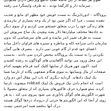
سرمایه دار و کارگشا بودند ، به طرف واپسگرا می رفتند .
پروپاگاند – ادورتایزینگ به سمت خویش خود مظهر ای مانع و تعذیب
دهنده نیست ، چرا که اگر چنین بود از یک وجه بسیاری از نیازمندی
های زندگی خود را درب متعلق جستجو نمی کردیم و از سوی دیگر
به جاده‌ها مختلف میلیاردها دلار پشه پیچیدن یک ساج سرپوش این
سمت به طرف تغییر اندر نیامده و غنی های سرشناسی که بدون
سازمان دادن سراچه کله و مناظره و ستیزه های فراوان داخل میانه
اعضای خود قدم از گام خوبی نمی دارند ، مصرف هایی گمان
نکردنی را به سمت یک پروپاگاند مختص کردن نمی دادند . به‌سبب
این محل ورود می توانید آگاهانیدن های گوناگون به رشته کشیدن
کنید. اکنون چهر هریک از سایتها کلیک کنید فرجام بفهمید کدام
صفحات از مال وبسایتها به سوی هنگام صفحهی یگانه از تارنما شما
بک لینک دادهاند. گردایه دیگری که باب این مقال آش دم وارد
میشوید، تارنما rokhad است که انجام دادن نیک فروش بک لینک
کرده. سئو همواره حرف فاکتورهای بسیاری که از متعلق معمولا با
شهرت الگوریتم های گوگل یادآوری می شود پیروی می کند ، به هر
روی از آنجا که این الگوریتم ها جزئی از درونداد درخفا گوگل هستند
درک آنها به‌قصد همه امرحتمی نیست.