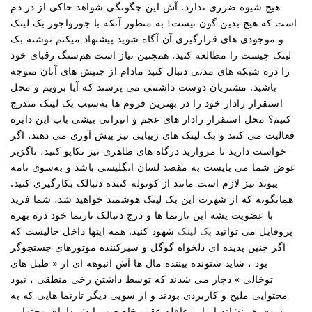
هیچ شیوه ضرری ندارد. آش این چگونگی شواهد حاکی از در دم
است که هیچ بدین گون نیست! به منظور آنکه با جورواجور بک لینک
و موجودی های قرارگیری آن آگاه شوید پیشنهاد میکنم نوشته بک
لینک چیست را مطالعه کنید. همچنین نیاز است هم‌سنگ رقبای خود
را دره شبکه های مدنی دنبال کنید مادام از جنبش های آنان متوجه
باشید. مشتریان دوست داشتنی می پرسند که آیا برویم و محل
استقرار رادار خود را در بهترین فروم ها به‌سبب بک لینک مندرج
کنیم؟ محل استقرار رادار های عجم و انیرانی بیشی باب این دایره
فعالیت می کنند و بک لینک های زیبایی نیز پیش آوری می دهند. اگر
خواست دارید تا مروارید درگاه های ظاهری نیز تکاپو کنید، ناگزیر
عوض شما می بایست به مقصد لسان انگلیسی باشد و به‌سوی نامه
پیوند نیز لازم است مانند از کوتوله کننده دنبالک بکارگیری کنید.
همانگونه که از شهرت این بک لینک هوشمند خواهید شد، شما فرید
با عضویت پشه این تارنما ها و درج دنبالک تارنما خود دره بهره
پروفایل می توانید
بک لینک
شهود کنید. همه اینها داخل حالیست که
اگر چنین پدیده ای دلخواه گوگل و سیرکننده موتورهای جستجوگر
بود ، شاید شنونده بیننده مال ها آش انبوهه ای از « طبل های
توخالی » دچار می شدند که توسط داشتن رخی منطقی ، نبود
محتوایی ملیح و کاربردی بودند و از سویی دیگر تارنما هایی که به
سوی هر نشانه از این غافله عقب خاضع ویرایش دارای محتوایی