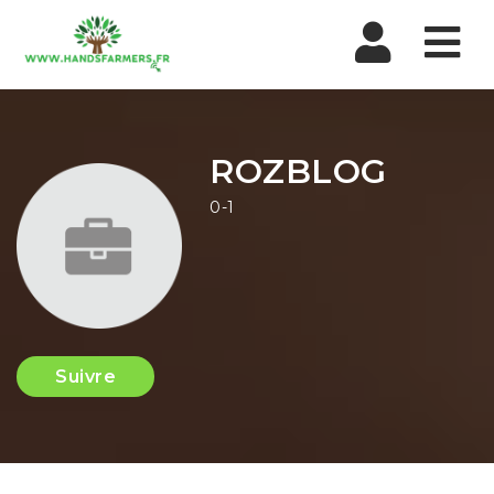
Nav
ROZBLOG
0-1
Suivre