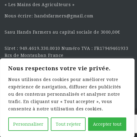
« Les Mains des Agriculteurs »
Nous écrire: handsfarmers@gmail.com
Sasu Hands Farmers au capital sociale de 3000,00€
Siret : 949.4619.330.0010 Numéro TVA : FR17949461933
Rcs de Montauban France
Nous respectons votre vie privée.
SUIVEZ-NOUS SUR LES
RÉSEAU :
Nous utilisons des cookies pour améliorer votre
expérience de navigation, diffuser des publicités
ou des contenus personnalisés et analyser notre
trafic. En cliquant sur « Tout accepter », vous
consentez à notre utilisation des cookies.
©2025 HandsFarmers. Designed with Web Studio
Personnaliser
Tout rejeter
Accepter tout
Agency