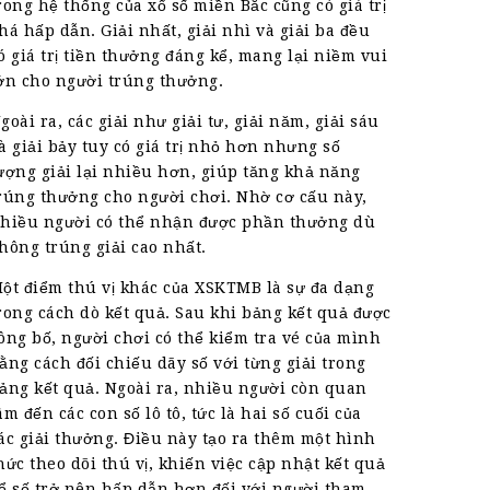
rong hệ thống của xổ số miền Bắc cũng có giá trị
há hấp dẫn. Giải nhất, giải nhì và giải ba đều
ó giá trị tiền thưởng đáng kể, mang lại niềm vui
ớn cho người trúng thưởng.
goài ra, các giải như giải tư, giải năm, giải sáu
à giải bảy tuy có giá trị nhỏ hơn nhưng số
ượng giải lại nhiều hơn, giúp tăng khả năng
rúng thưởng cho người chơi. Nhờ cơ cấu này,
hiều người có thể nhận được phần thưởng dù
hông trúng giải cao nhất.
ột điểm thú vị khác của XSKTMB là sự đa dạng
rong cách dò kết quả. Sau khi bảng kết quả được
ông bố, người chơi có thể kiểm tra vé của mình
ằng cách đối chiếu dãy số với từng giải trong
ảng kết quả. Ngoài ra, nhiều người còn quan
âm đến các con số lô tô, tức là hai số cuối của
ác giải thưởng. Điều này tạo ra thêm một hình
hức theo dõi thú vị, khiến việc cập nhật kết quả
ổ số trở nên hấp dẫn hơn đối với người tham