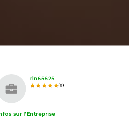
rln65625
(0)
nfos sur l'Entreprise