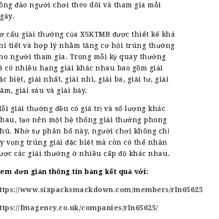
ông đảo người chơi theo dõi và tham gia mỗi
gày.
ơ cấu giải thưởng của XSKTMB được thiết kế khá
hi tiết và hợp lý nhằm tăng cơ hội trúng thưởng
ho người tham gia. Trong mỗi kỳ quay thưởng
ẽ có nhiều hạng giải khác nhau bao gồm giải
ặc biệt, giải nhất, giải nhì, giải ba, giải tư, giải
ăm, giải sáu và giải bảy.
ỗi giải thưởng đều có giá trị và số lượng khác
hau, tạo nên một hệ thống giải thưởng phong
hú. Nhờ sự phân bổ này, người chơi không chỉ
y vọng trúng giải đặc biệt mà còn có thể nhận
ược các giải thưởng ở nhiều cấp độ khác nhau.
em đơn giản thông tin bảng kết quả với:
ttps://www.sixpacksmackdown.com/members/rln65625
ttps://fmagency.co.uk/companies/rln65625/