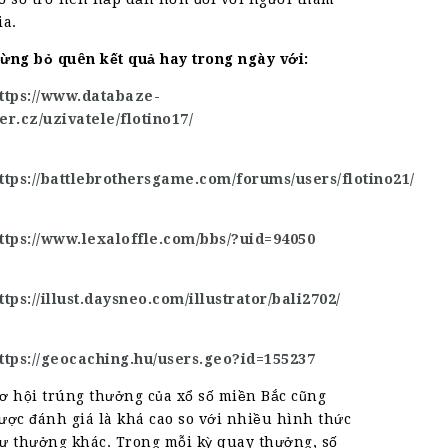
ia.
ừng bỏ quên kết quả hay trong ngày với:
ttps://www.databaze-
er.cz/uzivatele/flotino17/
ttps://battlebrothersgame.com/forums/users/flotino21/
ttps://www.lexaloffle.com/bbs/?uid=94050
ttps://illust.daysneo.com/illustrator/bali2702/
ttps://geocaching.hu/users.geo?id=155237
ơ hội trúng thưởng của xổ số miền Bắc cũng
ược đánh giá là khá cao so với nhiều hình thức
ự thưởng khác. Trong mỗi kỳ quay thưởng, số