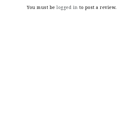
You must be
logged in
to post a review.