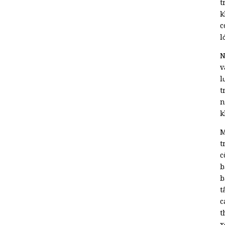
t
k
c
l
N
v
l
t
n
k
M
t
c
b
b
t
c
t
x