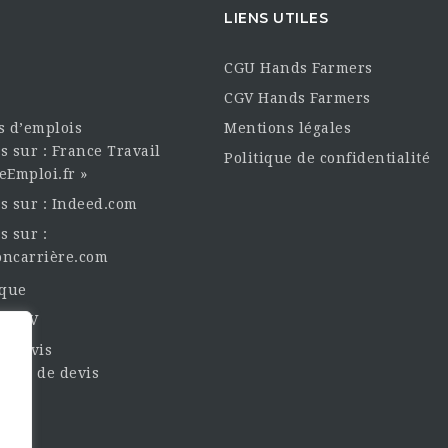
LIENS UTILES
CGU Hands Farmers
CGV Hands Farmers
es d’emplois
Mentions légales
s sur : France Travail
Politique de confidentialité
eEmploi.fr »
es sur : Indeed.com
s sur :
oncarrière.com
èque
un CV
t Devis
nde de devis