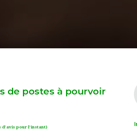
as de postes à pourvoir
I
 d'avis pour l'instant)