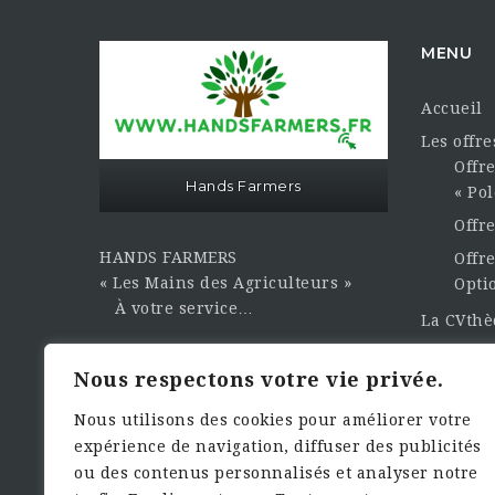
MENU
Accueil
Les offr
Offre
Hands Farmers
« Pol
Offr
HANDS FARMERS
Offre
« Les Mains des Agriculteurs »
Opti
À votre service…
La CVth
Publier 
Sasu Hands Farmers au capital
Nous respectons votre vie privée.
Contact e
sociale de 3000,00€
Dema
Nous utilisons des cookies pour améliorer votre
expérience de navigation, diffuser des publicités
Siret : 949.461.933.00010 Numéro
ou des contenus personnalisés et analyser notre
TVA : FR17949461933 Rcs de