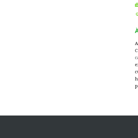
A
C
c
e
c
h
p