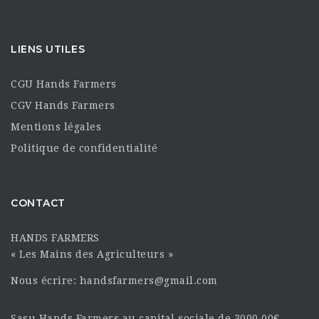
LIENS UTILES
CGU Hands Farmers
CGV Hands Farmers
Mentions légales
Politique de confidentialité
CONTACT
HANDS FARMERS
« Les Mains des Agriculteurs »
Nous écrire: handsfarmers@gmail.com
Sasu Hands Farmers au capital sociale de 3000,00€