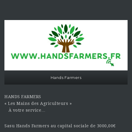
Hands Farmers
HANDS FARMERS
« Les Mains des Agriculteurs »
À votre service…
Sasu Hands Farmers au capital sociale de 3000,00€