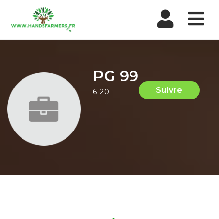
Nav
PG 99
Suivre
6-20