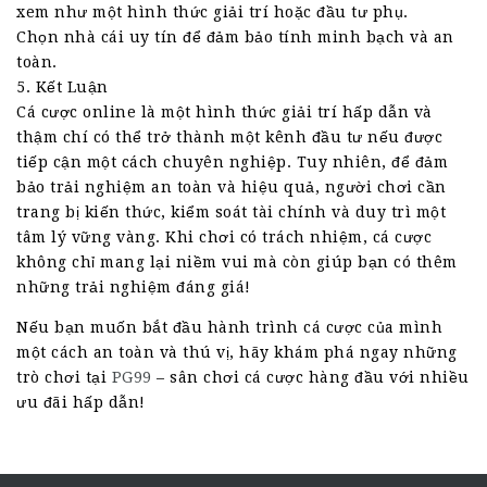
xem như một hình thức giải trí hoặc đầu tư phụ.
Chọn nhà cái uy tín để đảm bảo tính minh bạch và an
toàn.
5. Kết Luận
Cá cược online là một hình thức giải trí hấp dẫn và
thậm chí có thể trở thành một kênh đầu tư nếu được
tiếp cận một cách chuyên nghiệp. Tuy nhiên, để đảm
bảo trải nghiệm an toàn và hiệu quả, người chơi cần
trang bị kiến thức, kiểm soát tài chính và duy trì một
tâm lý vững vàng. Khi chơi có trách nhiệm, cá cược
không chỉ mang lại niềm vui mà còn giúp bạn có thêm
những trải nghiệm đáng giá!
Nếu bạn muốn bắt đầu hành trình cá cược của mình
một cách an toàn và thú vị, hãy khám phá ngay những
trò chơi tại
PG99
– sân chơi cá cược hàng đầu với nhiều
ưu đãi hấp dẫn!