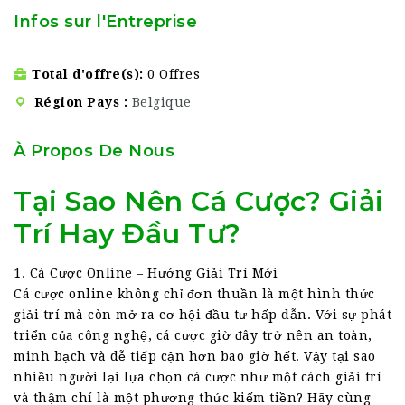
Infos sur l'Entreprise
Total d'offre(s)
0 Offres
Région Pays
Belgique
À Propos De Nous
Tại Sao Nên Cá Cược? Giải
Trí Hay Đầu Tư?
1. Cá Cược Online – Hướng Giải Trí Mới
Cá cược online không chỉ đơn thuần là một hình thức
giải trí mà còn mở ra cơ hội đầu tư hấp dẫn. Với sự phát
triển của công nghệ, cá cược giờ đây trở nên an toàn,
minh bạch và dễ tiếp cận hơn bao giờ hết. Vậy tại sao
nhiều người lại lựa chọn cá cược như một cách giải trí
và thậm chí là một phương thức kiếm tiền? Hãy cùng