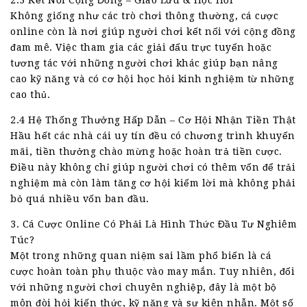
2.3 Kết Nối Cộng Đồng – Giao Lưu & Học Hỏi
Không giống như các trò chơi thông thường, cá cược
online còn là nơi giúp người chơi kết nối với cộng đồng
đam mê. Việc tham gia các giải đấu trực tuyến hoặc
tương tác với những người chơi khác giúp bạn nâng
cao kỹ năng và có cơ hội học hỏi kinh nghiệm từ những
cao thủ.
2.4 Hệ Thống Thưởng Hấp Dẫn – Cơ Hội Nhận Tiền Thật
Hầu hết các nhà cái uy tín đều có chương trình khuyến
mãi, tiền thưởng chào mừng hoặc hoàn trả tiền cược.
Điều này không chỉ giúp người chơi có thêm vốn để trải
nghiệm mà còn làm tăng cơ hội kiếm lời mà không phải
bỏ quá nhiều vốn ban đầu.
3. Cá Cược Online Có Phải Là Hình Thức Đầu Tư Nghiêm
Túc?
Một trong những quan niệm sai lầm phổ biến là cá
cược hoàn toàn phụ thuộc vào may mắn. Tuy nhiên, đối
với những người chơi chuyên nghiệp, đây là một bộ
môn đòi hỏi kiến thức, kỹ năng và sự kiên nhẫn. Một số