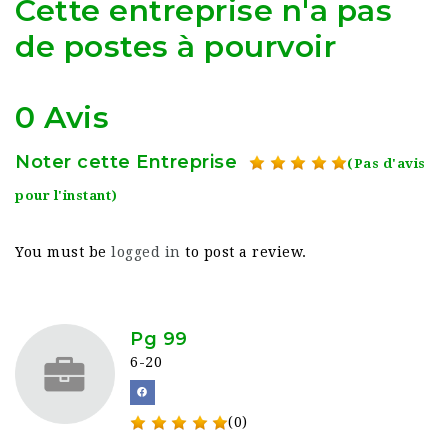
Cette entreprise n'a pas
de postes à pourvoir
0 Avis
Noter cette Entreprise
(Pas d'avis
pour l'instant)
You must be
logged in
to post a review.
Pg 99
6-20
(0)