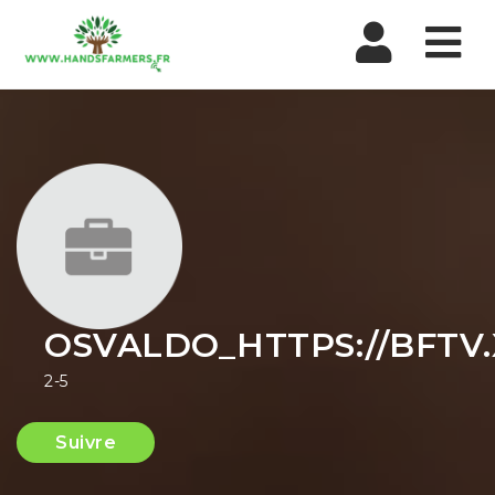
Nav
OSVALDO_HTTPS://BFTV
2-5
Suivre