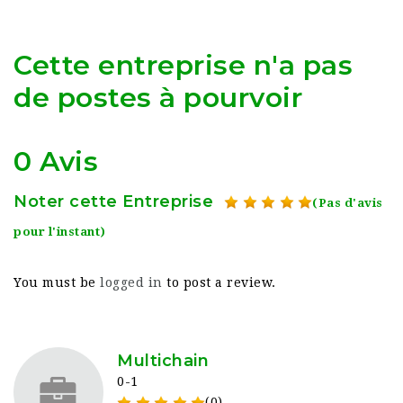
Cette entreprise n'a pas
de postes à pourvoir
0 Avis
Noter cette Entreprise
(Pas d'avis
pour l'instant)
You must be
logged in
to post a review.
Multichain
0-1
(0)