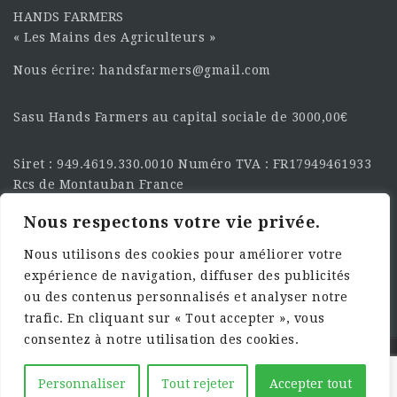
HANDS FARMERS
« Les Mains des Agriculteurs »
Nous écrire: handsfarmers@gmail.com
Sasu Hands Farmers au capital sociale de 3000,00€
Siret : 949.4619.330.0010 Numéro TVA : FR17949461933
Rcs de Montauban France
Nous respectons votre vie privée.
SUIVEZ-NOUS SUR LES
RÉSEAU :
Nous utilisons des cookies pour améliorer votre
expérience de navigation, diffuser des publicités
ou des contenus personnalisés et analyser notre
trafic. En cliquant sur « Tout accepter », vous
consentez à notre utilisation des cookies.
©2025 HandsFarmers. Designed with Web Studio
Personnaliser
Tout rejeter
Accepter tout
Agency