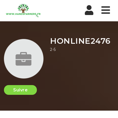
Nav
HONLINE2476
2-5
Suivre