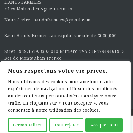
HANDS FARMERS
« Les Mains des Agriculteurs »
Nous écrire: handsfarmers@gmail.com
Sasu Hands Farmers au capital sociale de 3000,00€
Siret : 949.4619.330.0010 Numéro TVA : FR17949461933
Rcs de Montauban France
Nous respectons votre vie privée.
SUIVEZ-NOUS SUR LES
RÉSEAU :
Nous utilisons des cookies pour améliorer votre
expérience de navigation, diffuser des publicités
ou des contenus personnalisés et analyser notre
trafic. En cliquant sur « Tout accepter », vous
consentez à notre utilisation des cookies.
©2025 HandsFarmers. Designed with Web Studio
Personnaliser
Tout rejeter
Accepter tout
Agency