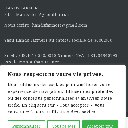
HANDS FARMERS
« Les Mains des Agriculteurs »
Nous écrire: handsfarmers@gmail.com
Sasu Hands Farmers au capital sociale de 3000,00€
Siret : 949.4619.330.0010 Numéro TVA : FR17949461933
Rcs de Montauban France
Nous respectons votre vie privée.
SUIVEZ-NOUS SUR LES
RÉSEAU :
Nous utilisons des cookies pour améliorer votre
expérience de navigation, diffuser des publicités
ou des contenus personnalisés et analyser notre
trafic. En cliquant sur « Tout accepter », vous
consentez à notre utilisation des cookies.
©2025 HandsFarmers. Designed with Web Studio
Personnaliser
Tout rejeter
Accepter tout