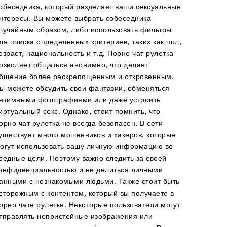
обеседника, который разделяет ваши сексуальные
нтересы. Вы можете выбрать собеседника
лучайным образом, либо использовать фильтры
ля поиска определенных критериев, таких как пол,
озраст, национальность и т.д. Порно чат рулетка
озволяет общаться анонимно, что делает
бщение более раскрепощенным и откровенным.
ы можете обсудить свои фантазии, обменяться
нтимными фотографиями или даже устроить
иртуальный секс. Однако, стоит помнить, что
орно чат рулетка не всегда безопасен. В сети
уществует много мошенников и хакеров, которые
огут использовать вашу личную информацию во
редные цели. Поэтому важно следить за своей
онфиденциальностью и не делиться личными
анными с незнакомыми людьми. Также стоит быть
сторожным с контентом, который вы получаете в
орно чате рулетке. Некоторые пользователи могут
тправлять непристойные изображения или