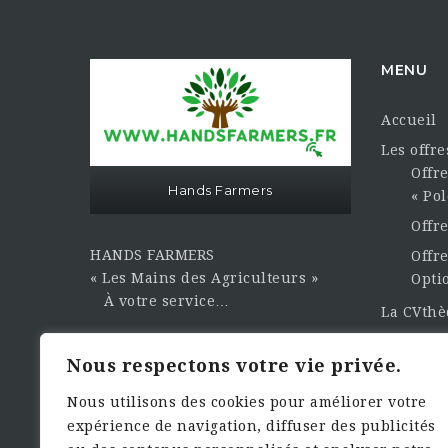
MENU
Accueil
Les offr
Offre
Hands Farmers
« Pol
Offr
HANDS FARMERS
Offre
« Les Mains des Agriculteurs »
Opti
À votre service…
La CVth
Publier 
Sasu Hands Farmers au capital
Nous respectons votre vie privée.
Contact e
sociale de 3000,00€
Dema
Nous utilisons des cookies pour améliorer votre
expérience de navigation, diffuser des publicités
Siret : 949.461.933.00010 Numéro