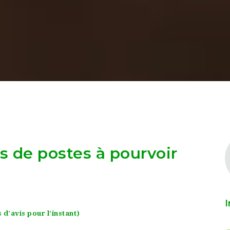
as de postes à pourvoir
I
 d'avis pour l'instant)