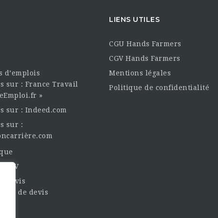
LIENS UTILES
CGU Hands Farmers
CGV Hands Farmers
es d’emplois
Mentions légales
s sur : France Travail
Politique de confidentialité
eEmploi.fr »
es sur : Indeed.com
s sur :
oncarrière.com
èque
un CV
t Devis
nde de devis