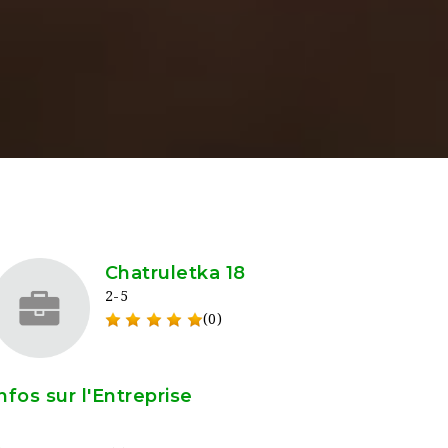
Chatruletka 18
2-5
(0)
nfos sur l'Entreprise