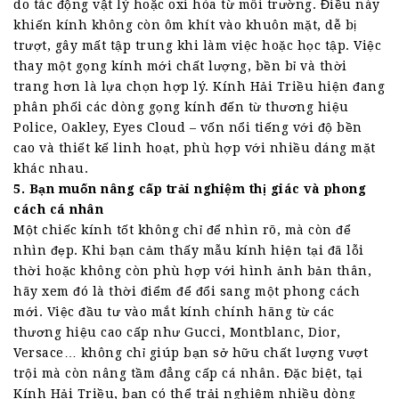
do tác động vật lý hoặc oxi hóa từ môi trường. Điều này
khiến kính không còn ôm khít vào khuôn mặt, dễ bị
trượt, gây mất tập trung khi làm việc hoặc học tập. Việc
thay một gọng kính mới chất lượng, bền bỉ và thời
trang hơn là lựa chọn hợp lý. Kính Hải Triều hiện đang
phân phối các dòng gọng kính đến từ thương hiệu
Police, Oakley, Eyes Cloud – vốn nổi tiếng với độ bền
cao và thiết kế linh hoạt, phù hợp với nhiều dáng mặt
khác nhau.
5. Bạn muốn nâng cấp trải nghiệm thị giác và phong
cách cá nhân
Một chiếc kính tốt không chỉ để nhìn rõ, mà còn để
nhìn đẹp. Khi bạn cảm thấy mẫu kính hiện tại đã lỗi
thời hoặc không còn phù hợp với hình ảnh bản thân,
hãy xem đó là thời điểm để đổi sang một phong cách
mới. Việc đầu tư vào mắt kính chính hãng từ các
thương hiệu cao cấp như Gucci, Montblanc, Dior,
Versace… không chỉ giúp bạn sở hữu chất lượng vượt
trội mà còn nâng tầm đẳng cấp cá nhân. Đặc biệt, tại
Kính Hải Triều, bạn có thể trải nghiệm nhiều dòng