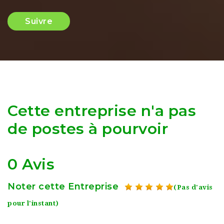
Suivre
Cette entreprise n'a pas
de postes à pourvoir
0 Avis
Noter cette Entreprise
(Pas d'avis
pour l'instant)