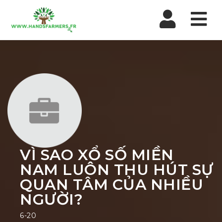
Nav
VÌ SAO XỔ SỐ MIỀN
NAM LUÔN THU HÚT SỰ
QUAN TÂM CỦA NHIỀU
NGƯỜI?
6-20