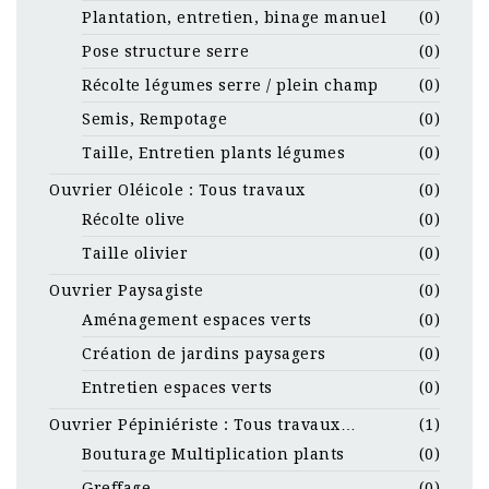
Plantation, entretien, binage manuel
(0)
Pose structure serre
(0)
Récolte légumes serre / plein champ
(0)
Semis, Rempotage
(0)
Taille, Entretien plants légumes
(0)
Ouvrier Oléicole : Tous travaux
(0)
Récolte olive
(0)
Taille olivier
(0)
Ouvrier Paysagiste
(0)
Aménagement espaces verts
(0)
Création de jardins paysagers
(0)
Entretien espaces verts
(0)
Ouvrier Pépiniériste : Tous travaux…
(1)
Bouturage Multiplication plants
(0)
Greffage
(0)