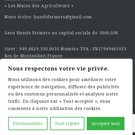
« Les Mains des Agriculteurs »
Nous écrire: handsfarmers@gmail.com
Sasu Hands Farmers au capital sociale de 3000,00€
Siret : 949.4619.330.0010 Numéro TVA : FR17949461933
Rcs de Montauban France
Nous respectons votre vie privée.
SUIVEZ-NOUS SUR LES
RÉSEAU :
Nous utilisons des cookies pour améliorer votre
expérience de navigation, diffuser des publicités
ou des contenus personnalisés et analyser notre
trafic. En cliquant sur « Tout accepter », vous
consentez à notre utilisation des cookies.
©2025 HandsFarmers. Designed with Web Studio
Personnaliser
Tout rejeter
Accepter tout
Agency