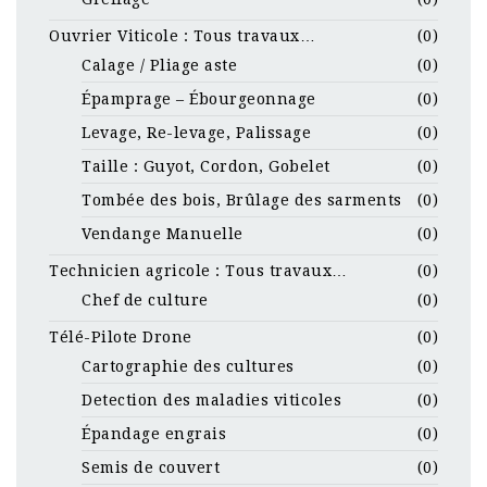
Ouvrier Viticole : Tous travaux…
(0)
Calage / Pliage aste
(0)
Épamprage – Ébourgeonnage
(0)
Levage, Re-levage, Palissage
(0)
Taille : Guyot, Cordon, Gobelet
(0)
Tombée des bois, Brûlage des sarments
(0)
Vendange Manuelle
(0)
Technicien agricole : Tous travaux…
(0)
Chef de culture
(0)
Télé-Pilote Drone
(0)
Cartographie des cultures
(0)
Detection des maladies viticoles
(0)
Épandage engrais
(0)
Semis de couvert
(0)