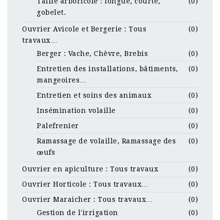
Taille arboricole : longue, courte,
(0)
gobelet.
Ouvrier Avicole et Bergerie : Tous
(0)
travaux…
Berger : Vache, Chèvre, Brebis
(0)
Entretien des installations, bâtiments,
(0)
mangeoires…
Entretien et soins des animaux
(0)
Insémination volaille
(0)
Palefrenier
(0)
Ramassage de volaille, Ramassage des
(0)
œufs
Ouvrier en apiculture : Tous travaux
(0)
Ouvrier Horticole : Tous travaux…
(0)
Ouvrier Maraicher : Tous travaux…
(0)
Gestion de l'irrigation
(0)