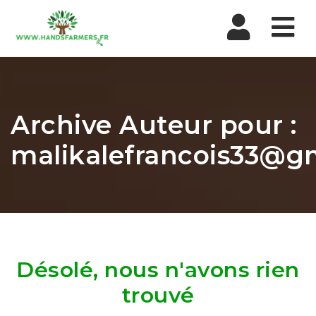
Nav
Archive Auteur pour :
malikalefrancois33@g
Désolé, nous n'avons rien
trouvé