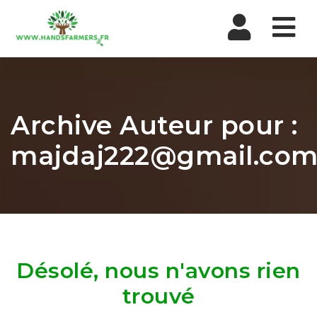
Nav
Archive Auteur pour :
majdaj222@gmail.co
Désolé, nous n'avons rien
trouvé