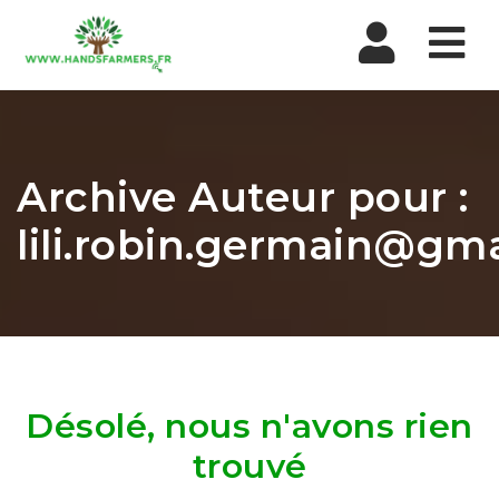
Nav
Archive Auteur pour :
lili.robin.germain@gm
Désolé, nous n'avons rien
trouvé