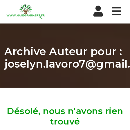
Nav
Archive Auteur pour :
joselyn.lavoro7@gmai
Désolé, nous n'avons rien
trouvé