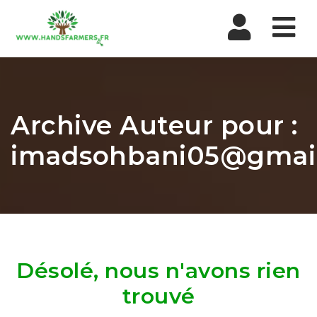
Nav
Archive Auteur pour :
imadsohbani05@gmai
Désolé, nous n'avons rien
trouvé