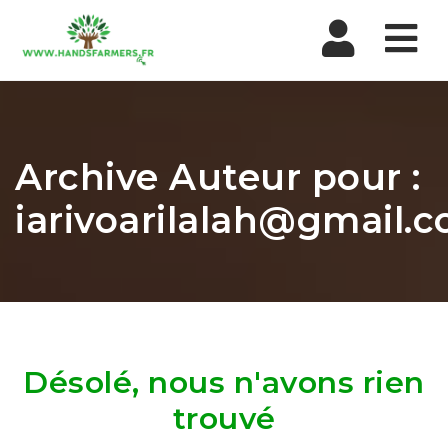
Nav
Archive Auteur pour :
iarivoarilalah@gmail.
Désolé, nous n'avons rien
trouvé