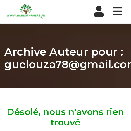
Nav
Archive Auteur pour :
guelouza78@gmail.c
Désolé, nous n'avons rien
trouvé