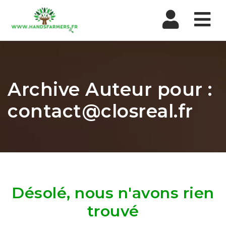
Nav
Archive Auteur pour :
contact@closreal.fr
Désolé, nous n'avons rien
trouvé