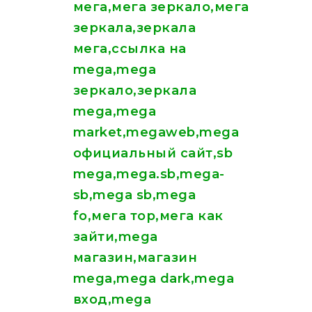
мега,мега зеркало,мега
зеркала,зеркала
мега,ссылка на
mega,mega
зеркало,зеркала
mega,mega
market,megaweb,mega
официальный сайт,sb
mega,mega.sb,mega-
sb,mega sb,mega
fo,мега тор,мега как
зайти,mega
магазин,магазин
mega,mega dark,mega
вход,mega