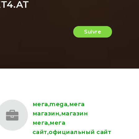
ET4.AT
Suivre
мега,mega,мега
магазин,магазин
мега,мега
сайт,официальный сайт