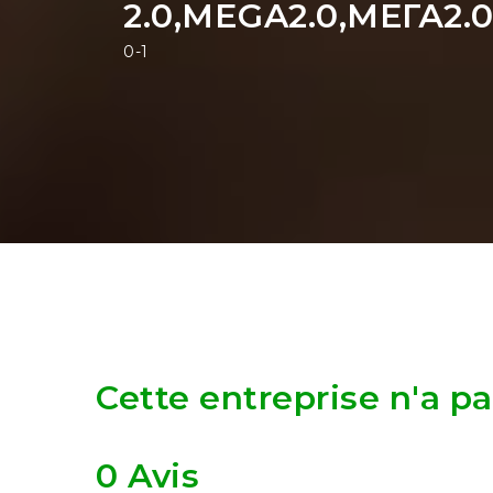
2.0,MEGA2.0,МЕГА2
0-1
Cette entreprise n'a p
0 Avis