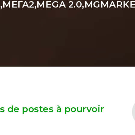
.0,МЕГА2,MEGA 2.0,MGMARK
as de postes à pourvoir