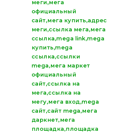
меги,мега
официальный
сайт,мега купить,адрес
меги,ссылка мега,мега
ссылка,mega link,mega
купить,mega
ссылка,ссылки
mega,мега маркет
официальный
сайт,ссылка на
мега,ссылка на
мегу,мега вход,mega
сайт,сайт mega,мега
даркнет,мега
площадка,площадка