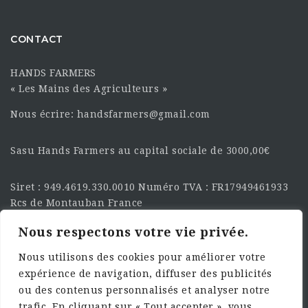
CONTACT
HANDS FARMERS
« Les Mains des Agriculteurs »
Nous écrire: handsfarmers@gmail.com
Sasu Hands Farmers au capital sociale de 3000,00€
Siret : 949.4619.330.0010 Numéro TVA : FR17949461933
Rcs de Montauban France
Nous respectons votre vie privée.
SUIVEZ-NOUS SUR LES
RÉSEAU :
Nous utilisons des cookies pour améliorer votre
expérience de navigation, diffuser des publicités
ou des contenus personnalisés et analyser notre
trafic. En cliquant sur « Tout accepter », vous