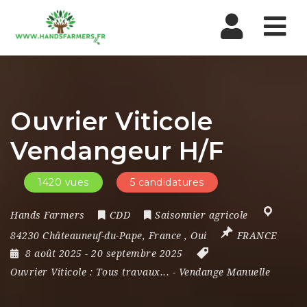
Nav
Ouvrier Viticole
Vendangeur H/F
1420 vues
5 candidatures
Hands Farmers
CDD
Saisonnier agricole
84230 Châteauneuf-du-Pape
,
France
,
Oui
FRANCE
8 août 2025
- 20 septembre 2025
Ouvrier Viticole : Tous travaux...
-
Vendange Manuelle