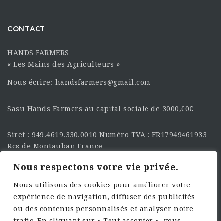
CONTACT
HANDS FARMERS
« Les Mains des Agriculteurs »
Nous écrire: handsfarmers@gmail.com
Sasu Hands Farmers au capital sociale de 3000,00€
Siret : 949.4619.330.0010 Numéro TVA : FR17949461933
Rcs de Montauban France
Nous respectons votre vie privée.
SUIVEZ-NOUS SUR LES
RÉSEAU :
Nous utilisons des cookies pour améliorer votre
expérience de navigation, diffuser des publicités
ou des contenus personnalisés et analyser notre
trafic. En cliquant sur « Tout accepter », vous