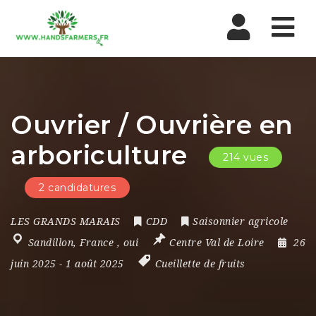
Nav
Ouvrier / Ouvrière en
arboriculture
214 vues
2 candidatures
LES GRANDS MARAIS
CDD
Saisonnier agricole
Sandillon
,
France
,
oui
Centre Val de Loire
26
juin 2025
- 1 août 2025
Cueillette de fruits