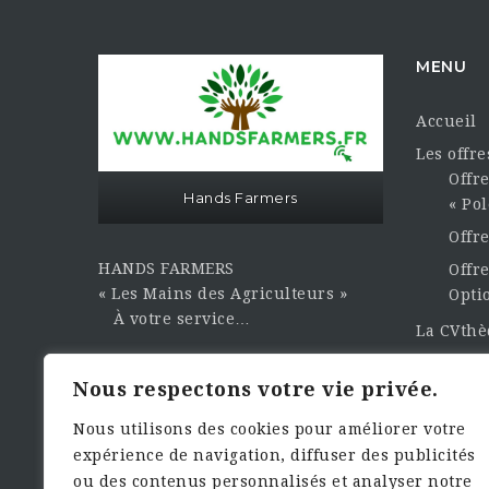
MENU
Accueil
Les offr
Offre
Hands Farmers
« Pol
Offr
HANDS FARMERS
Offre
« Les Mains des Agriculteurs »
Opti
À votre service…
La CVth
Publier 
Sasu Hands Farmers au capital
Nous respectons votre vie privée.
Contact e
sociale de 3000,00€
Dema
Nous utilisons des cookies pour améliorer votre
expérience de navigation, diffuser des publicités
Siret : 949.461.933.00010 Numéro
ou des contenus personnalisés et analyser notre
TVA : FR17949461933 Rcs de