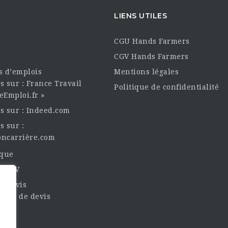
LIENS UTILES
CGU Hands Farmers
CGV Hands Farmers
es d’emplois
Mentions légales
s sur : France Travail
Politique de confidentialité
eEmploi.fr »
es sur : Indeed.com
s sur :
oncarrière.com
èque
un CV
t Devis
nde de devis