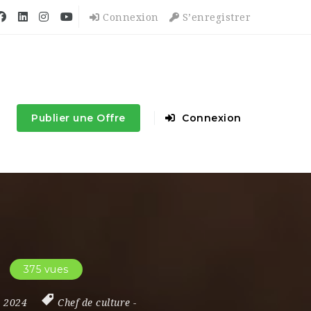
Connexion
S’enregistrer
Publier une Offre
Connexion
375 vues
e 2024
Chef de culture
-