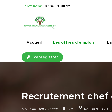
Téléphone:
07.56.91.88.92
Accueil
Les offres d’emplois
La
S’enregistrer
Recrutement chef 
ETA Van Den Avenne
CDI
02 EBOULEAU